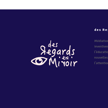
des Re
Médiation
inventive
l’éducati
nouvelles
l’attentio