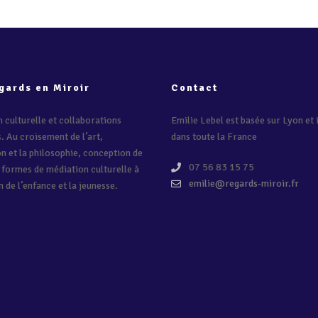
gards en Miroir
Contact
 culturelle et collaborations
Emilie Lebel est basée sur Lyon et 
s. Au croisement de l’art,
dans toute la France
on et la philosophie, conception de
07 56 83 15 75
 formes de médiation culturelle à
emilie@regards-miroir.fr
n de l’enfance et la jeunesse.