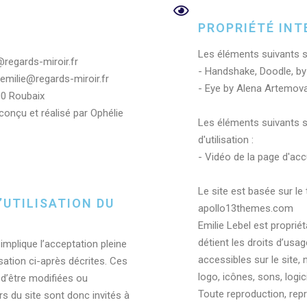
PROPRIÉTÉ INT
Les éléments suivants s
e@regards-miroir.fr
- Handshake, Doodle, by
- emilie@regards-miroir.fr
- Eye by Alena Artemov
00 Roubaix
conçu et réalisé par Ophélie
Les éléments suivants so
d'utilisation :
- Vidéo de la page d'ac
Le site est basée sur l
’UTILISATION DU
apollo13themes.com
Emilie Lebel est propriét
détient les droits d’usa
 implique l’acceptation pleine
accessibles sur le site
isation ci-après décrites. Ces
logo, icônes, sons, logici
 d’être modifiées ou
Toute reproduction, repr
s du site sont donc invités à