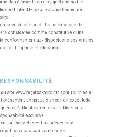
rtie des éléments du site, quel que soit le
sé, est interdite, sauf autorisation écrite
aire.
utorisée du site ou de l’un quelconque des
 sera considérée comme constitutive d’une
ie conformément aux dispositions des articles
ode de Propriété Intellectuelle.
 RESPONSABILITÉ
du site www.regards-miroir.fr sont fournies à
et présentent un risque d'erreur, d'inexactitude
uence, l’utilisateur reconnaît utiliser ces
sponsabilité exclusive.
ment ou indirectement au présent site
e sont pas sous son contrôle. En