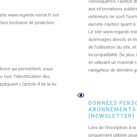
conséquence, l’auteur d
aux informations publiée
u site www.regards-miroir.fr est
extérieurs ne sont fourn
ution exclusive de juridiction
aucune caution quant à 
Le site www.regards-mir
dommages directs et indi
de l’utilisation du site, 
incompatibilité. De plus,
en utilisant un matériel
ations qui permettent, sous
navigateur de dernière g
 non, l'identification des
liquent » (article 4 de la loi
DONNÉES PERS
ABONNEMENTS 
(NEWSLETTER)
Lors de l'inscription à 
uniquement utilisée pour