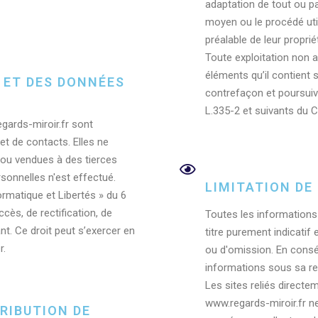
adaptation de tout ou pa
moyen ou le procédé utili
préalable de leur propriét
Toute exploitation non a
éléments qu’il contient
E ET DES DONNÉES
contrefaçon et poursuiv
L.335-2 et suivants du C
egards-miroir.fr sont
t de contacts. Elles ne
 ou vendues à des tierces
sonnelles n'est effectué.
LIMITATION DE
rmatique et Libertés » du 6
ccès, de rectification, de
Toutes les informations 
. Ce droit peut s’exercer en
titre purement indicatif 
r.
ou d'omission. En conséq
informations sous sa re
Les sites reliés directe
www.regards-miroir.fr n
RIBUTION DE