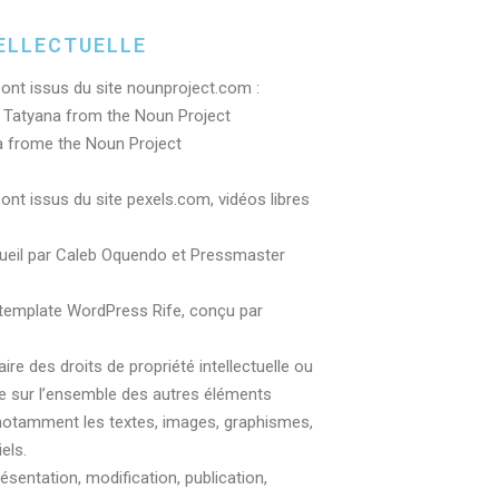
ELLECTUELLE
ont issus du site nounproject.com :
 Tatyana from the Noun Project
a frome the Noun Project
nt issus du site pexels.com, vidéos libres
cueil par Caleb Oquendo et Pressmaster
e template WordPress Rife, conçu par
aire des droits de propriété intellectuelle ou
ge sur l’ensemble des autres éléments
, notamment les textes, images, graphismes,
els.
ésentation, modification, publication,