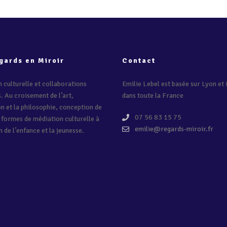
gards en Miroir
Contact
 culturelle et collaborations
Emilie Lebel est basée sur Lyon et 
s. Au croisement de l’art,
dans toute la France
on et la philosophie, conception de
07 56 83 15 75
 formes de médiation culturelle à
emilie@regards-miroir.fr
n de l’enfance et la jeunesse.