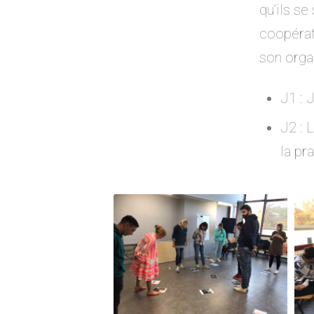
qu’ils se
coopérat
son organ
J1 : 
J2 : 
la pr