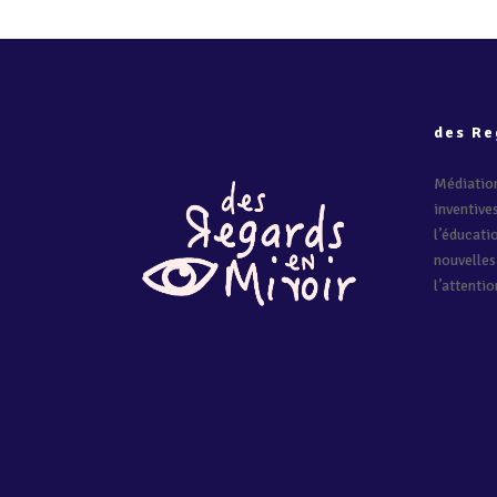
des Re
Médiation
inventive
l’éducati
nouvelles
l’attentio