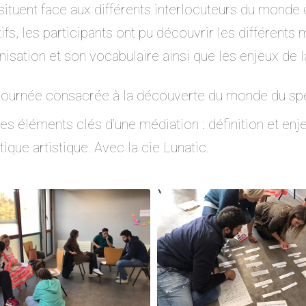
 situent face aux différents interlocuteurs du monde 
ifs, les participants ont pu découvrir les différent
isation et son vocabulaire ainsi que les enjeux de la
Journée consacrée à la découverte du monde du sp
Les éléments clés d’une médiation : définition et e
atique artistique. Avec la cie Lunatic.