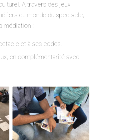
culturel. A travers des jeux
s métiers du monde du spectacle,
 médiation :
ectacle et à ses codes.
njeux, en complémentarité avec