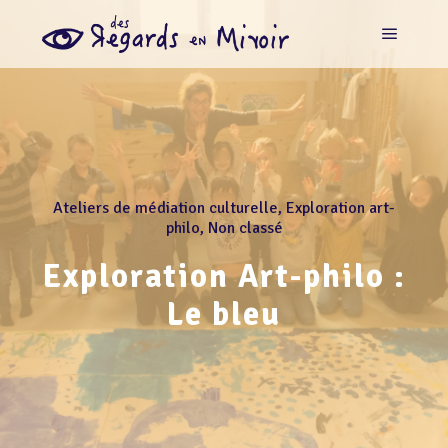
Ateliers de médiation culturelle
,
Exploration art-
philo
,
Non classé
Exploration Art-philo :
Le bleu