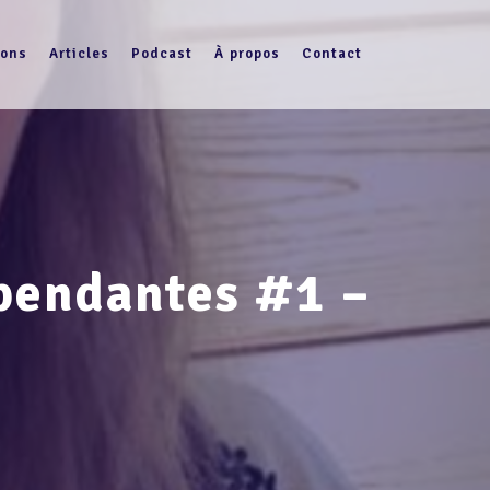
ions
Articles
Podcast
À propos
Contact
épendantes #1 –