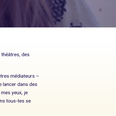
s théâtres, des
utres médiateurs –
se lancer dans des
 mes yeux, je
ons tous-tes se