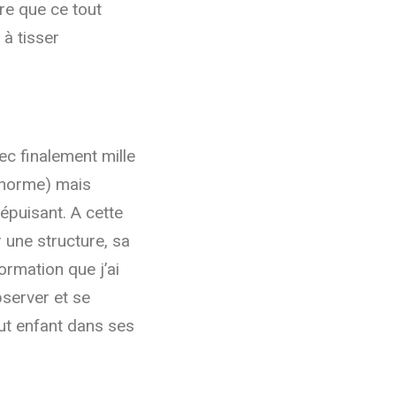
tre que ce tout
à tisser
ec finalement mille
 énorme) mais
 épuisant. A cette
 une structure, sa
ormation que j’ai
observer et se
ut enfant dans ses