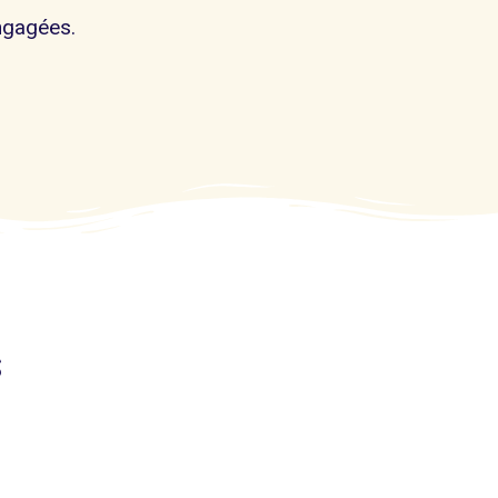
ngagées.
s