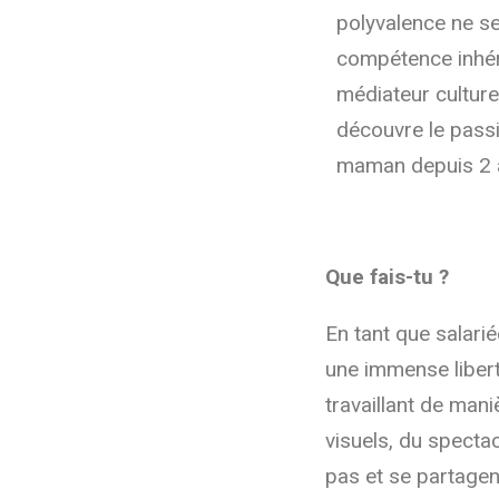
polyvalence ne se
compétence inhér
médiateur culturel
découvre le pass
maman depuis 2 
Que fais-tu ?
En tant que salari
une immense liberté
travaillant de mani
visuels, du specta
pas et se partagent