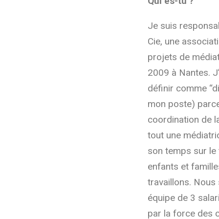
Qui es-tu ?
Je suis responsab
Cie, une associat
projets de médiat
2009 à Nantes. J
définir comme “di
mon poste) parce 
coordination de la
tout une médiatri
son temps sur le 
enfants et famill
travaillons. Nou
équipe de 3 salar
par la force des 