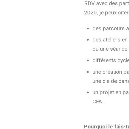
RDV avec des part
2020, je peux citer
des parcours an
des ateliers en
ou une séance 
différents cycl
une création pa
une cie de dan
un projet en pa
CFA…
Pourquoi le fais-t