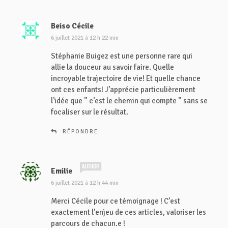
Beiso Cécile
d
i
6 juillet 2021 à 12 h 22 min
t
Stéphanie Buigez est une personne rare qui
allie la douceur au savoir faire. Quelle
:
incroyable trajectoire de vie! Et quelle chance
ont ces enfants! J’apprécie particulièrement
l’idée que ” c’est le chemin qui compte ” sans se
focaliser sur le résultat.
RÉPONDRE
d
Emilie
i
6 juillet 2021 à 12 h 44 min
t
Merci Cécile pour ce témoignage ! C’est
exactement l’enjeu de ces articles, valoriser les
:
parcours de chacun.e !