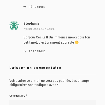
RÉPONDRE
Stephanie
d
i
7 juillet 2021 à 18 h 02 min
t
Bonjour Cécile !! Un immense merci pour ton
petit mot, c’est vraiment adorable
:
RÉPONDRE
Laisser un commentaire
Votre adresse e-mail ne sera pas publiée.
Les champs
obligatoires sont indiqués avec
*
Commentaire
*