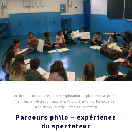
Ateliers de médiation culturelle
,
Exploration art-philo
,
Format journée
immersion
,
Médiation culturelle
,
Parcours art-philo
,
Parcours de
médiation culturelle
,
Parcours spectateur
Parcours philo – expérience
du spectateur